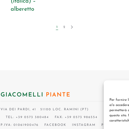
(italica) –
alberetto
1
2
GIACOMELLI
PIANTE
Per fornire 
e/o accedere
VIA DEI PARDI, 41 51100 LOC. RAMINI (PT)
permetterà d
questo sito.
TEL: +39 0573 380484
FAX: +39 0573 986554
caratteristic
P.IVA: 01061900476
FACEBOOK
INSTAGRAM
P.I.F.