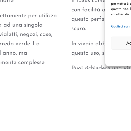
narie.
Il taxus come il bosso 
permetterà d
con facilità a tutti i t
questo sito.
caratteristic
ettamente per utilizzo
questo perfetta per re
a ad una singola
Gestisci serv
scuro.
ialetti, negozi, case,
Ac
arredo verde. La
In vivaio abbiamo un 
l’anno, ma
questo uso, sia come v
armente complesse
Puoi richiedere una vi
nostro personale che sa
tta a realizzare
piccolo ma molto denso