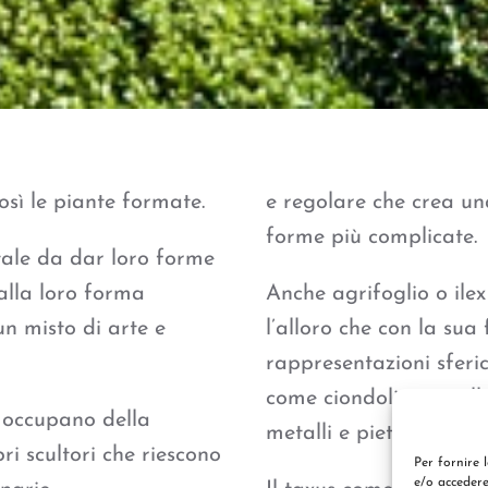
sì le piante formate.
e regolare che crea un
forme più complicate.
 tale da dar loro forme
lla loro forma
Anche agrifoglio o ilex
un misto di arte e
l’alloro che con la su
rappresentazioni sferi
come ciondoli, girocolli
si occupano della
metalli e pietre prezio
ri scultori che riescono
Per fornire 
e/o accedere