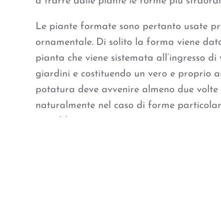
a trarre dalle piante le forme più straordi
Le piante formate sono pertanto usate pr
ornamentale. Di solito la forma viene dat
pianta che viene sistemata all’ingresso di v
giardini e costituendo un vero e proprio 
potatura deve avvenire almeno due volte 
naturalmente nel caso di forme particol
potrebbe essere necessaria più spesso.
Il buxus è la certamente la specie più ada
sculture vegetali grazie al suo fogliame 