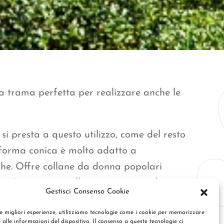
a trama perfetta per realizzare anche le
 si presta a questo utilizzo, come del resto
a forma conica è molto adatto a
che. Offre collane da donna popolari
 e. Acquista gioielli in una varietà di
Gestisci Consenso Cookie
se adatti a ogni occasione.
le migliori esperienze, utilizziamo tecnologie come i cookie per memorizzare
 alle informazioni del dispositivo. Il consenso a queste tecnologie ci