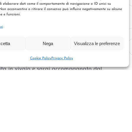
è una pianta rustica che si adatta quindi
i elaborare dati come il comportamento di navigazione o ID unici su
ipi di terreno e clima, è longeva e per
 Non acconsentire o ritirare il consenso può influire negativamente su alcune
he e funzioni.
alizzare opere elaborate da colore verde
izi
cetta
Nega
Visualizza le preferenze
grande assortimento di piante adatte a
arietà che come dimensioni.
Cookie Policy
Privacy Policy
sita in vivaio e sarai accompagnato dal
prà consigliarti.