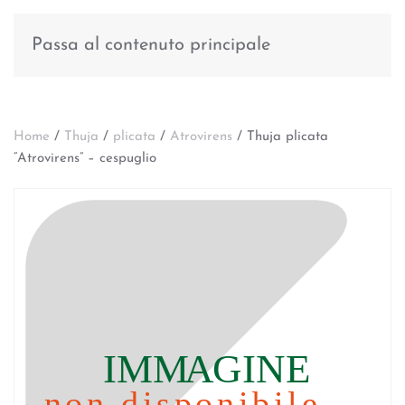
Passa al contenuto principale
Home
/
Thuja
/
plicata
/
Atrovirens
/ Thuja plicata
“Atrovirens” – cespuglio