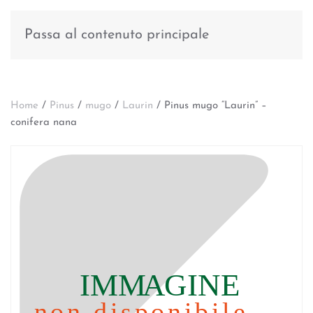
Passa al contenuto principale
Home
/
Pinus
/
mugo
/
Laurin
/ Pinus mugo “Laurin” –
conifera nana