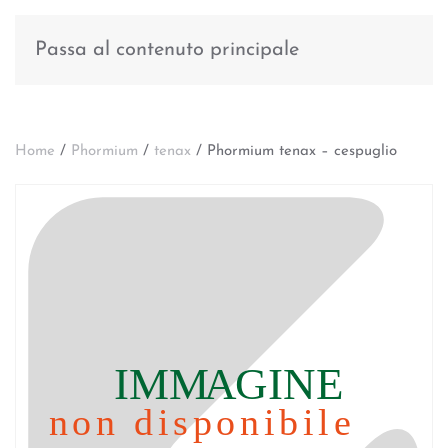
Passa al contenuto principale
Home
/
Phormium
/
tenax
/ Phormium tenax – cespuglio