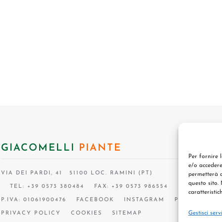
GIACOMELLI
PIANTE
Per fornire 
e/o accedere
VIA DEI PARDI, 41 51100 LOC. RAMINI (PT)
permetterà d
questo sito.
TEL: +39 0573 380484
FAX: +39 0573 986554
caratteristic
P.IVA: 01061900476
FACEBOOK
INSTAGRAM
P.I.F.
Gestisci serv
PRIVACY POLICY
COOKIES
SITEMAP