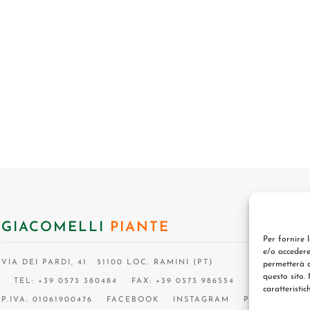
GIACOMELLI
PIANTE
Per fornire 
e/o accedere
VIA DEI PARDI, 41 51100 LOC. RAMINI (PT)
permetterà d
questo sito.
TEL: +39 0573 380484
FAX: +39 0573 986554
caratteristic
P.IVA: 01061900476
FACEBOOK
INSTAGRAM
P.I.F.