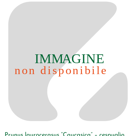
Prunus laurocerasus “Caucasica” – cespuglio