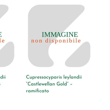
dii
Cupressocyparis leylandii
o
“Castlewellan Gold” –
ramificato