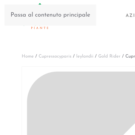
Passa al contenuto principale
AZ
Home
/
Cupressocyparis
/
leylandii
/
Gold Rider
/ Cupre