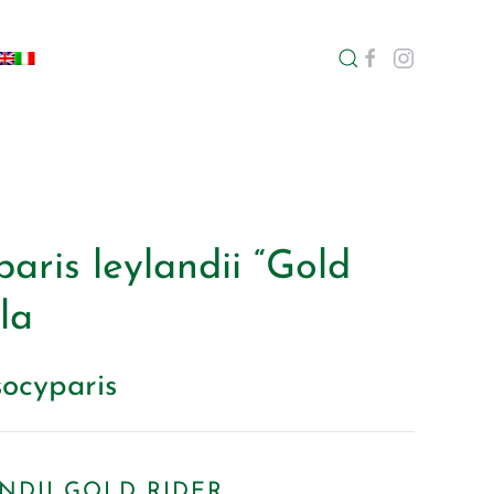
aris leylandii “Gold
la
ocyparis
NDII GOLD RIDER