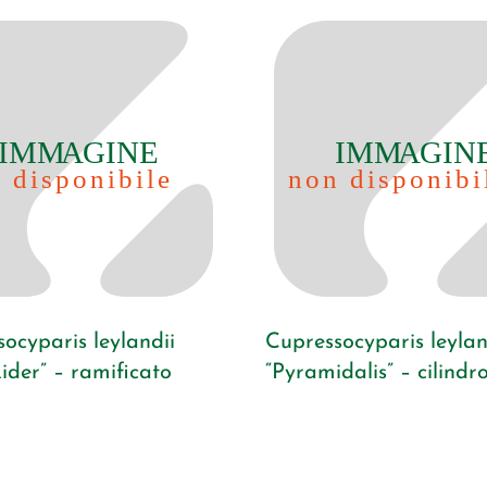
ocyparis leylandii
Cupressocyparis leylan
ider” – ramificato
“Pyramidalis” – cilindr