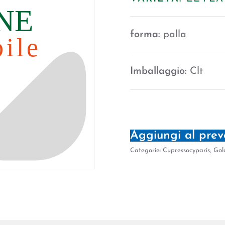
forma:
palla
Imballaggio:
Clt
Aggiungi al prev
Categorie:
Cupressocyparis
,
Gol