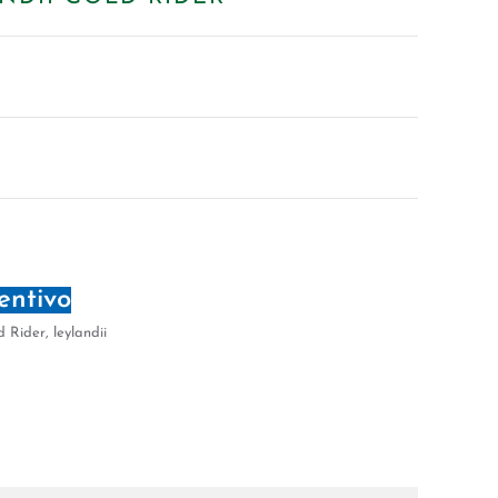
entivo
d Rider
,
leylandii