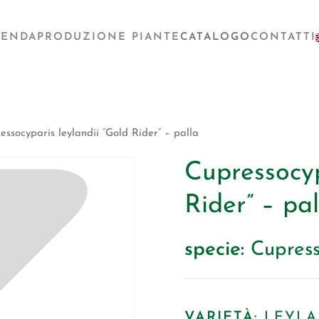
IENDA
PRODUZIONE PIANTE
CATALOGO
CONTATTI
ssocyparis leylandii “Gold Rider” – palla
Cupressocyp
Rider” – pal
specie:
Cupress
VARIETÀ:
LEYLA