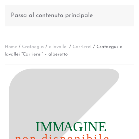
Passa al contenuto principale
Home
/
Crataegus
/
x lavallei
/
Carrierei
/ Crataegus x
lavallei “Carrierei” – alberetto