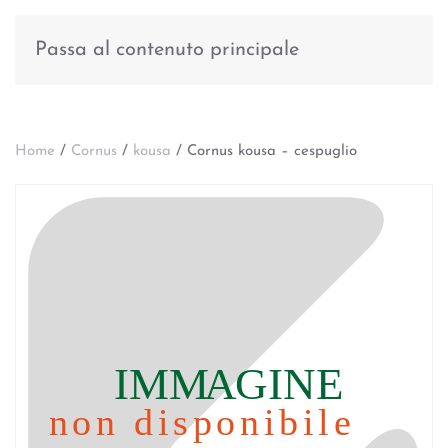
Passa al contenuto principale
Home
/
Cornus
/
kousa
/ Cornus kousa – cespuglio